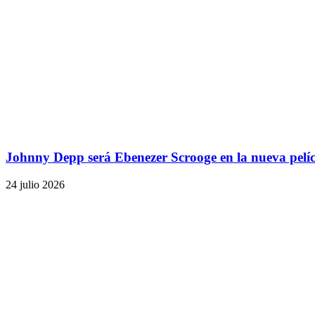
Johnny Depp será Ebenezer Scrooge en la nueva pelí
24 julio 2026