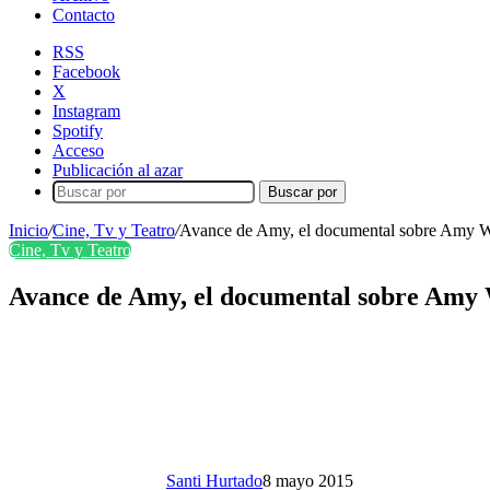
Contacto
RSS
Facebook
X
Instagram
Spotify
Acceso
Publicación al azar
Buscar por
Inicio
/
Cine, Tv y Teatro
/
Avance de Amy, el documental sobre Amy Wi
Cine, Tv y Teatro
Avance de Amy, el documental sobre Amy W
Santi Hurtado
8 mayo 2015