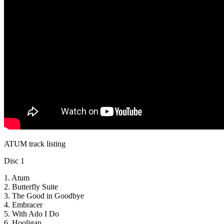
ATUM track listing
Disc 1
1. Atum
2. Butterfly Suite
3. The Good in Goodbye
4. Embracer
5. With Ado I Do
6. Hooligan