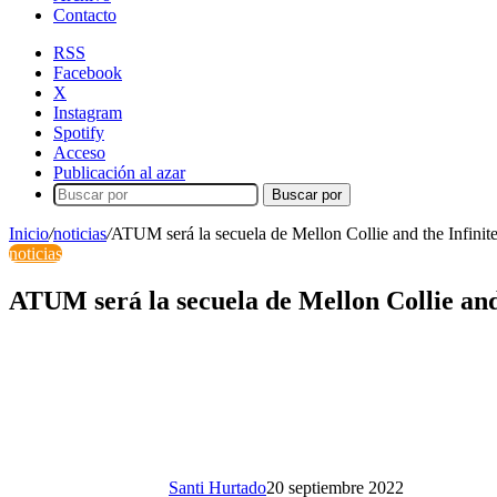
Contacto
RSS
Facebook
X
Instagram
Spotify
Acceso
Publicación al azar
Buscar por
Inicio
/
noticias
/
ATUM será la secuela de Mellon Collie and the Infinit
noticias
ATUM será la secuela de Mellon Collie and
Santi Hurtado
20 septiembre 2022