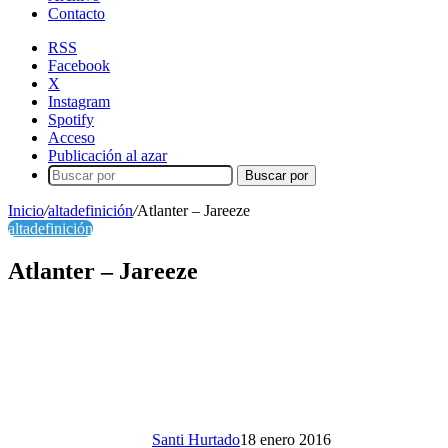
Contacto
RSS
Facebook
X
Instagram
Spotify
Acceso
Publicación al azar
Buscar por
Inicio
/
altadefinición
/
Atlanter – Jareeze
altadefinición
Atlanter – Jareeze
Santi Hurtado
18 enero 2016