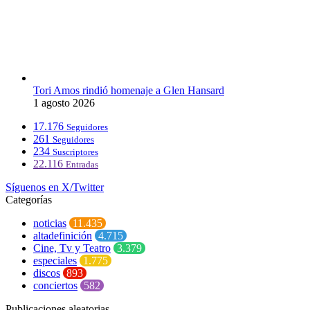
Tori Amos rindió homenaje a Glen Hansard
1 agosto 2026
17.176
Seguidores
261
Seguidores
234
Suscriptores
22.116
Entradas
Síguenos en X/Twitter
Categorías
noticias
11.435
altadefinición
4.715
Cine, Tv y Teatro
3.379
especiales
1.775
discos
893
conciertos
582
Publicaciones aleatorias