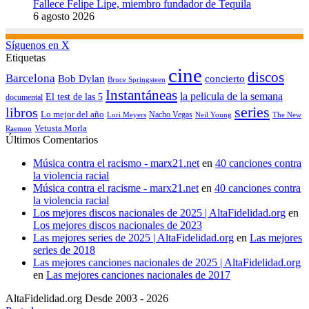
Fallece Felipe Lipe, miembro fundador de Tequila
6 agosto 2026
Síguenos en X
Etiquetas
cine
discos
Barcelona
concierto
Bob Dylan
Bruce Springsteen
Instantáneas
la pelicula de la semana
El test de las 5
documental
series
libros
Lo mejor del año
Nacho Vegas
Lori Meyers
Neil Young
The New
Vetusta Morla
Raemon
Últimos Comentarios
Música contra el racismo - marx21.net
en
40 canciones contra
la violencia racial
Música contra el racisme - marx21.net
en
40 canciones contra
la violencia racial
Los mejores discos nacionales de 2025 | AltaFidelidad.org
en
Los mejores discos nacionales de 2023
Las mejores series de 2025 | AltaFidelidad.org
en
Las mejores
series de 2018
Las mejores canciones nacionales de 2025 | AltaFidelidad.org
en
Las mejores canciones nacionales de 2017
AltaFidelidad.org Desde 2003 - 2026