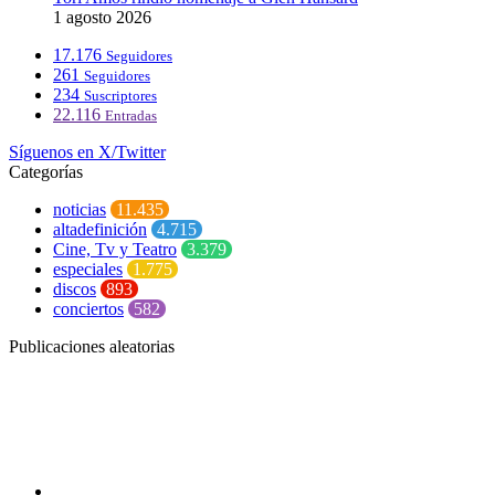
1 agosto 2026
17.176
Seguidores
261
Seguidores
234
Suscriptores
22.116
Entradas
Síguenos en X/Twitter
Categorías
noticias
11.435
altadefinición
4.715
Cine, Tv y Teatro
3.379
especiales
1.775
discos
893
conciertos
582
Publicaciones aleatorias