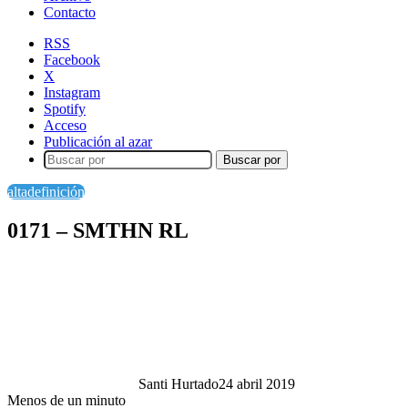
Contacto
RSS
Facebook
X
Instagram
Spotify
Acceso
Publicación al azar
Buscar por
altadefinición
0171 – SMTHN RL
Santi Hurtado
24 abril 2019
Menos de un minuto