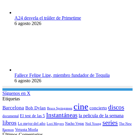
A24 desvela el tráiler de Primetime
6 agosto 2026
Fallece Felipe Lipe, miembro fundador de Tequila
6 agosto 2026
Síguenos en X
Etiquetas
cine
discos
Barcelona
concierto
Bob Dylan
Bruce Springsteen
Instantáneas
la pelicula de la semana
El test de las 5
documental
series
libros
Lo mejor del año
Nacho Vegas
Lori Meyers
Neil Young
The New
Vetusta Morla
Raemon
Últimos Comentarios