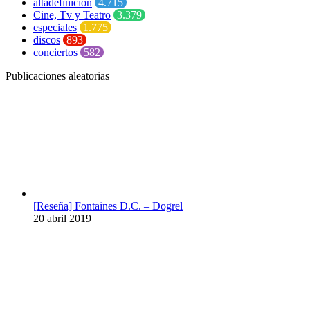
altadefinición
4.715
Cine, Tv y Teatro
3.379
especiales
1.775
discos
893
conciertos
582
Publicaciones aleatorias
[Reseña] Fontaines D.C. – Dogrel
20 abril 2019