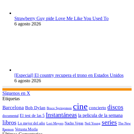
Strawberry Guy pide Love Me Like You Used To
6 agosto 2026
[Especial] El country recupera el trono en Estados Unidos
6 agosto 2026
Síguenos en X
Etiquetas
cine
discos
Barcelona
concierto
Bob Dylan
Bruce Springsteen
Instantáneas
la pelicula de la semana
El test de las 5
documental
series
libros
Lo mejor del año
Nacho Vegas
Lori Meyers
Neil Young
The New
Vetusta Morla
Raemon