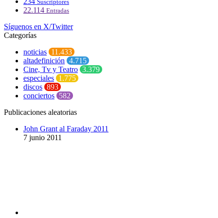
234
Suscriptores
22.114
Entradas
Síguenos en X/Twitter
Categorías
noticias
11.433
altadefinición
4.715
Cine, Tv y Teatro
3.379
especiales
1.775
discos
893
conciertos
582
Publicaciones aleatorias
John Grant al Faraday 2011
7 junio 2011