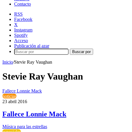
Contacto
RSS
Facebook
X
Instagram
Spotify
Acceso
Publicación al azar
Buscar por
Inicio
/
Stevie Ray Vaughan
Stevie Ray Vaughan
Fallece Lonnie Mack
noticias
23 abril 2016
Fallece Lonnie Mack
Música para las estrellas
especiales