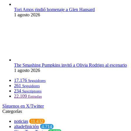
Tori Amos rindió homenaje a Glen Hansard
1 agosto 2026
The Smashing Pumpkins invitó a Olivia Rodrigo al escenario
1 agosto 2026
17.176
Seguidores
261
Seguidores
234
Suscriptores
22.109
Entradas
Síguenos en X/Twitter
Categorías
noticias
11.432
altadefinición
4.714