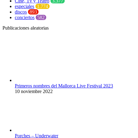
Cine, Tv y Teatro
3.377
especiales
1.774
discos
893
conciertos
582
Publicaciones aleatorias
Primeros nombres del Mallorca Live Festival 2023
10 noviembre 2022
Porches – Underwater