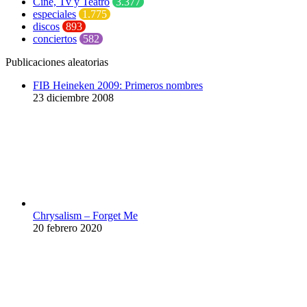
Cine, Tv y Teatro
3.377
especiales
1.775
discos
893
conciertos
582
Publicaciones aleatorias
FIB Heineken 2009: Primeros nombres
23 diciembre 2008
Chrysalism – Forget Me
20 febrero 2020