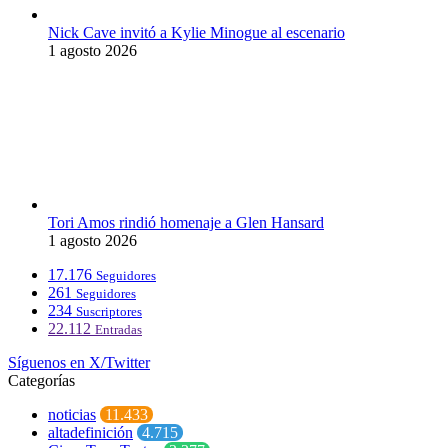
Nick Cave invitó a Kylie Minogue al escenario
1 agosto 2026
Tori Amos rindió homenaje a Glen Hansard
1 agosto 2026
17.176
Seguidores
261
Seguidores
234
Suscriptores
22.112
Entradas
Síguenos en X/Twitter
Categorías
noticias
11.433
altadefinición
4.715