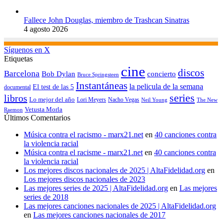
Fallece John Douglas, miembro de Trashcan Sinatras
4 agosto 2026
Síguenos en X
Etiquetas
cine
discos
Barcelona
concierto
Bob Dylan
Bruce Springsteen
Instantáneas
la pelicula de la semana
El test de las 5
documental
series
libros
Lo mejor del año
Nacho Vegas
Lori Meyers
Neil Young
The New
Vetusta Morla
Raemon
Últimos Comentarios
Música contra el racismo - marx21.net
en
40 canciones contra
la violencia racial
Música contra el racisme - marx21.net
en
40 canciones contra
la violencia racial
Los mejores discos nacionales de 2025 | AltaFidelidad.org
en
Los mejores discos nacionales de 2023
Las mejores series de 2025 | AltaFidelidad.org
en
Las mejores
series de 2018
Las mejores canciones nacionales de 2025 | AltaFidelidad.org
en
Las mejores canciones nacionales de 2017