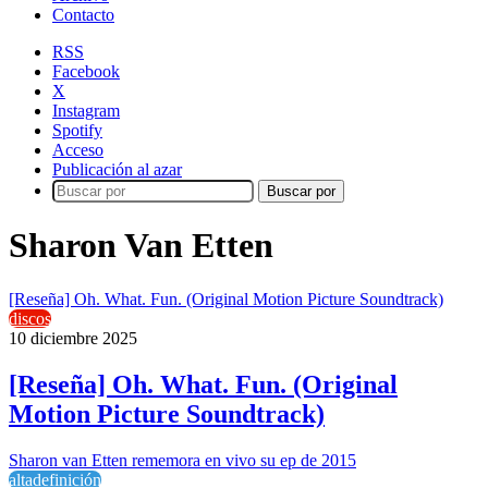
Contacto
RSS
Facebook
X
Instagram
Spotify
Acceso
Publicación al azar
Buscar por
Sharon Van Etten
[Reseña] Oh. What. Fun. (Original Motion Picture Soundtrack)
discos
10 diciembre 2025
[Reseña] Oh. What. Fun. (Original
Motion Picture Soundtrack)
Sharon van Etten rememora en vivo su ep de 2015
altadefinición