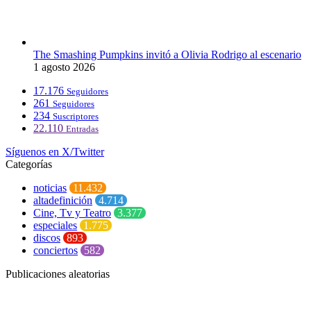
The Smashing Pumpkins invitó a Olivia Rodrigo al escenario
1 agosto 2026
17.176
Seguidores
261
Seguidores
234
Suscriptores
22.110
Entradas
Síguenos en X/Twitter
Categorías
noticias
11.432
altadefinición
4.714
Cine, Tv y Teatro
3.377
especiales
1.775
discos
893
conciertos
582
Publicaciones aleatorias