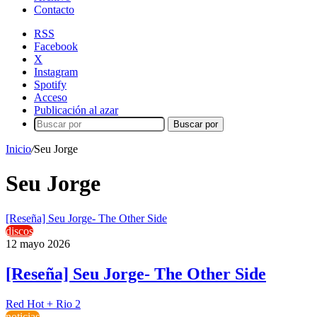
Contacto
RSS
Facebook
X
Instagram
Spotify
Acceso
Publicación al azar
Buscar por
Inicio
/
Seu Jorge
Seu Jorge
[Reseña] Seu Jorge- The Other Side
discos
12 mayo 2026
[Reseña] Seu Jorge- The Other Side
Red Hot + Rio 2
noticias