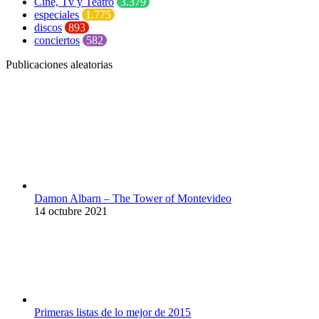
Cine, Tv y Teatro
3.379
especiales
1.775
discos
893
conciertos
582
Publicaciones aleatorias
Damon Albarn – The Tower of Montevideo
14 octubre 2021
Primeras listas de lo mejor de 2015