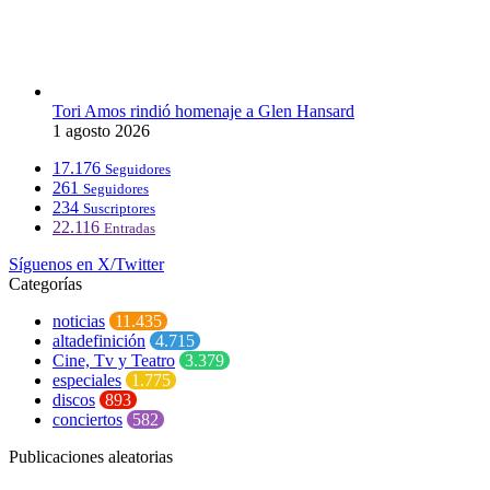
Tori Amos rindió homenaje a Glen Hansard
1 agosto 2026
17.176
Seguidores
261
Seguidores
234
Suscriptores
22.116
Entradas
Síguenos en X/Twitter
Categorías
noticias
11.435
altadefinición
4.715
Cine, Tv y Teatro
3.379
especiales
1.775
discos
893
conciertos
582
Publicaciones aleatorias