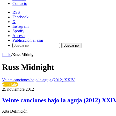
Contacto
RSS
Facebook
X
Instagram
Spotify
Acceso
Publicación al azar
Buscar por
Inicio
/
Russ Midnight
Russ Midnight
Veinte canciones bajo la aguja (2012) XXIV
especiales
25 noviembre 2012
Veinte canciones bajo la aguja (2012) XXI
Alta Definición