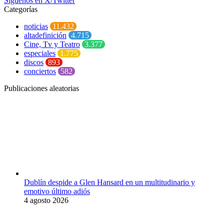
Síguenos en X/Twitter
Categorías
noticias
11.432
altadefinición
4.715
Cine, Tv y Teatro
3.377
especiales
1.775
discos
893
conciertos
582
Publicaciones aleatorias
Dublín despide a Glen Hansard en un multitudinario y
emotivo último adiós
4 agosto 2026