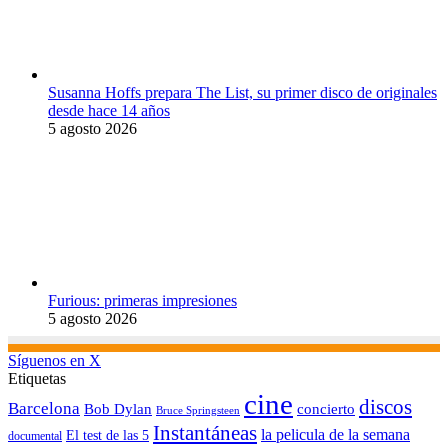
Susanna Hoffs prepara The List, su primer disco de originales
desde hace 14 años
5 agosto 2026
Furious: primeras impresiones
5 agosto 2026
Síguenos en X
Etiquetas
cine
discos
Barcelona
concierto
Bob Dylan
Bruce Springsteen
Instantáneas
la pelicula de la semana
El test de las 5
documental