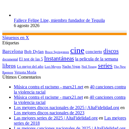
Fallece Felipe Lipe, miembro fundador de Tequila
6 agosto 2026
Síguenos en X
Etiquetas
cine
discos
Barcelona
concierto
Bob Dylan
Bruce Springsteen
Instantáneas
la pelicula de la semana
El test de las 5
documental
series
libros
Lo mejor del año
Nacho Vegas
Lori Meyers
Neil Young
The New
Vetusta Morla
Raemon
Últimos Comentarios
Música contra el racismo - marx21.net
en
40 canciones contra
la violencia racial
Música contra el racisme - marx21.net
en
40 canciones contra
la violencia racial
Los mejores discos nacionales de 2025 | AltaFidelidad.org
en
Los mejores discos nacionales de 2023
Las mejores series de 2025 | AltaFidelidad.org
en
Las mejores
series de 2018
Las mejores canciones nacionales de 2025 | AltaFidelidad.org