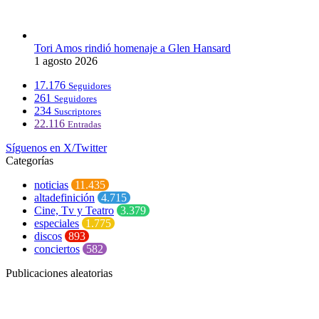
Tori Amos rindió homenaje a Glen Hansard
1 agosto 2026
17.176
Seguidores
261
Seguidores
234
Suscriptores
22.116
Entradas
Síguenos en X/Twitter
Categorías
noticias
11.435
altadefinición
4.715
Cine, Tv y Teatro
3.379
especiales
1.775
discos
893
conciertos
582
Publicaciones aleatorias