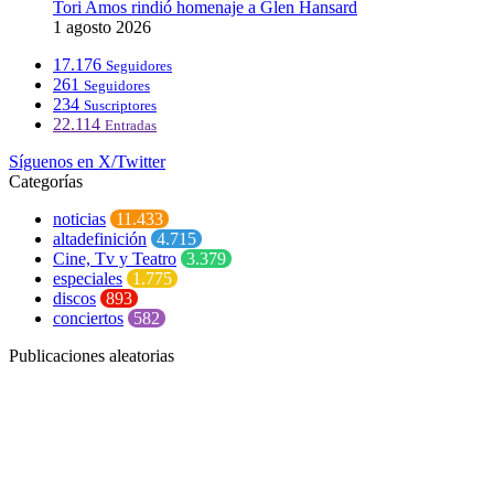
Tori Amos rindió homenaje a Glen Hansard
1 agosto 2026
17.176
Seguidores
261
Seguidores
234
Suscriptores
22.114
Entradas
Síguenos en X/Twitter
Categorías
noticias
11.433
altadefinición
4.715
Cine, Tv y Teatro
3.379
especiales
1.775
discos
893
conciertos
582
Publicaciones aleatorias