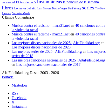
Instantáneas
la pelicula de la semana
El test de las 5
documental
series
libros
Lo mejor del año
Nacho Vegas
Lori Meyers
Neil Young
The New
Vetusta Morla
Raemon
Últimos Comentarios
Música contra el racismo - marx21.net
en
40 canciones contra
la violencia racial
Música contra el racisme - marx21.net
en
40 canciones contra
la violencia racial
Los mejores discos nacionales de 2025 | AltaFidelidad.org
en
Los mejores discos nacionales de 2023
Las mejores series de 2025 | AltaFidelidad.org
en
Las mejores
series de 2018
Las mejores canciones nacionales de 2025 | AltaFidelidad.org
en
Las mejores canciones nacionales de 2017
AltaFidelidad.org Desde 2003 - 2026
Portada
Mastodon
RSS
Facebook
X
Instagram