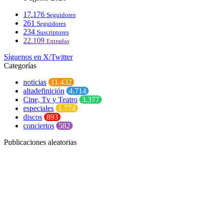
17.176
Seguidores
261
Seguidores
234
Suscriptores
22.109
Entradas
Síguenos en X/Twitter
Categorías
noticias
11.432
altadefinición
4.714
Cine, Tv y Teatro
3.377
especiales
1.774
discos
893
conciertos
582
Publicaciones aleatorias