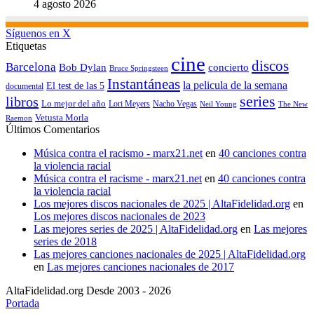
4 agosto 2026
Síguenos en X
Etiquetas
cine
discos
Barcelona
concierto
Bob Dylan
Bruce Springsteen
Instantáneas
la pelicula de la semana
El test de las 5
documental
series
libros
Lo mejor del año
Nacho Vegas
Lori Meyers
Neil Young
The New
Vetusta Morla
Raemon
Últimos Comentarios
Música contra el racismo - marx21.net
en
40 canciones contra
la violencia racial
Música contra el racisme - marx21.net
en
40 canciones contra
la violencia racial
Los mejores discos nacionales de 2025 | AltaFidelidad.org
en
Los mejores discos nacionales de 2023
Las mejores series de 2025 | AltaFidelidad.org
en
Las mejores
series de 2018
Las mejores canciones nacionales de 2025 | AltaFidelidad.org
en
Las mejores canciones nacionales de 2017
AltaFidelidad.org Desde 2003 - 2026
Portada