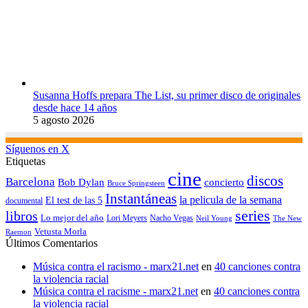
Susanna Hoffs prepara The List, su primer disco de originales
desde hace 14 años
5 agosto 2026
Síguenos en X
Etiquetas
cine
discos
Barcelona
concierto
Bob Dylan
Bruce Springsteen
Instantáneas
la pelicula de la semana
El test de las 5
documental
series
libros
Lo mejor del año
Nacho Vegas
Lori Meyers
Neil Young
The New
Vetusta Morla
Raemon
Últimos Comentarios
Música contra el racismo - marx21.net
en
40 canciones contra
la violencia racial
Música contra el racisme - marx21.net
en
40 canciones contra
la violencia racial