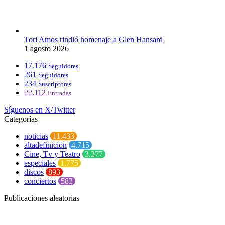
Tori Amos rindió homenaje a Glen Hansard
1 agosto 2026
17.176
Seguidores
261
Seguidores
234
Suscriptores
22.112
Entradas
Síguenos en X/Twitter
Categorías
noticias
11.433
altadefinición
4.715
Cine, Tv y Teatro
3.377
especiales
1.775
discos
893
conciertos
582
Publicaciones aleatorias