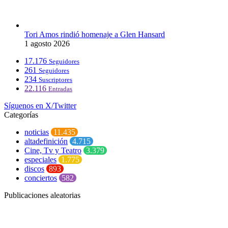
Tori Amos rindió homenaje a Glen Hansard
1 agosto 2026
17.176
Seguidores
261
Seguidores
234
Suscriptores
22.116
Entradas
Síguenos en X/Twitter
Categorías
noticias
11.435
altadefinición
4.715
Cine, Tv y Teatro
3.379
especiales
1.775
discos
893
conciertos
582
Publicaciones aleatorias