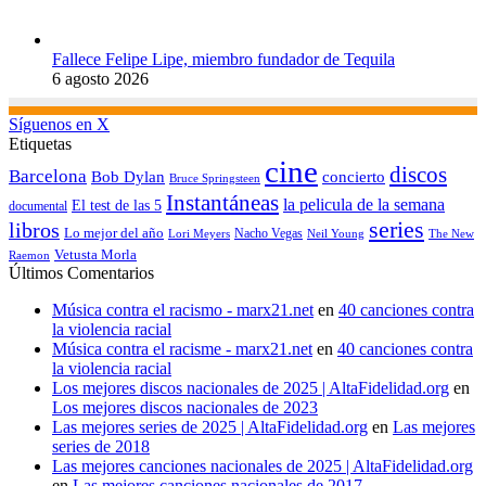
Fallece Felipe Lipe, miembro fundador de Tequila
6 agosto 2026
Síguenos en X
Etiquetas
cine
discos
Barcelona
concierto
Bob Dylan
Bruce Springsteen
Instantáneas
la pelicula de la semana
El test de las 5
documental
series
libros
Lo mejor del año
Nacho Vegas
Lori Meyers
Neil Young
The New
Vetusta Morla
Raemon
Últimos Comentarios
Música contra el racismo - marx21.net
en
40 canciones contra
la violencia racial
Música contra el racisme - marx21.net
en
40 canciones contra
la violencia racial
Los mejores discos nacionales de 2025 | AltaFidelidad.org
en
Los mejores discos nacionales de 2023
Las mejores series de 2025 | AltaFidelidad.org
en
Las mejores
series de 2018
Las mejores canciones nacionales de 2025 | AltaFidelidad.org
en
Las mejores canciones nacionales de 2017