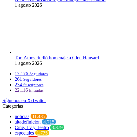
1 agosto 2026
Tori Amos rindió homenaje a Glen Hansard
1 agosto 2026
17.176
Seguidores
261
Seguidores
234
Suscriptores
22.116
Entradas
Síguenos en X/Twitter
Categorías
noticias
11.435
altadefinición
4.715
Cine, Tv y Teatro
3.379
especiales
1.775