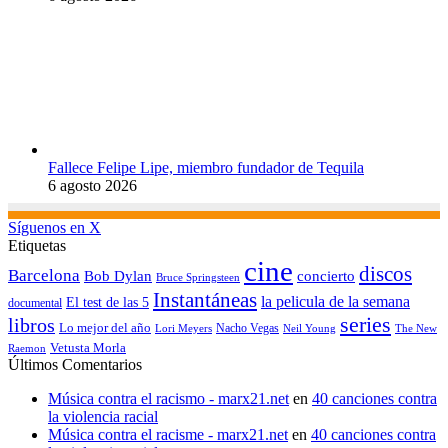
Fallece Felipe Lipe, miembro fundador de Tequila
6 agosto 2026
Síguenos en X
Etiquetas
cine
discos
Barcelona
concierto
Bob Dylan
Bruce Springsteen
Instantáneas
la pelicula de la semana
El test de las 5
documental
series
libros
Lo mejor del año
Nacho Vegas
Lori Meyers
Neil Young
The New
Vetusta Morla
Raemon
Últimos Comentarios
Música contra el racismo - marx21.net
en
40 canciones contra
la violencia racial
Música contra el racisme - marx21.net
en
40 canciones contra