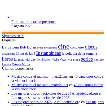
Furious: primeras impresiones
5 agosto 2026
Síguenos en X
Etiquetas
cine
discos
Barcelona
concierto
Bob Dylan
Bruce Springsteen
Instantáneas
la pelicula de la semana
El test de las 5
documental
series
libros
Lo mejor del año
Nacho Vegas
Lori Meyers
Neil Young
The New
Vetusta Morla
Raemon
Últimos Comentarios
Música contra el racismo - marx21.net
en
40 canciones contra
la violencia racial
Música contra el racisme - marx21.net
en
40 canciones contra
la violencia racial
Los mejores discos nacionales de 2025 | AltaFidelidad.org
en
Los mejores discos nacionales de 2023
Las mejores series de 2025 | AltaFidelidad.org
en
Las mejores