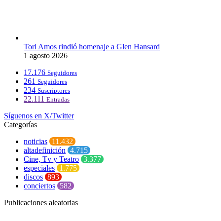
Tori Amos rindió homenaje a Glen Hansard
1 agosto 2026
17.176
Seguidores
261
Seguidores
234
Suscriptores
22.111
Entradas
Síguenos en X/Twitter
Categorías
noticias
11.432
altadefinición
4.715
Cine, Tv y Teatro
3.377
especiales
1.775
discos
893
conciertos
582
Publicaciones aleatorias