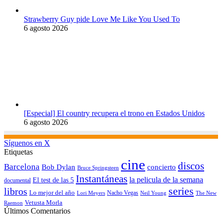
Strawberry Guy pide Love Me Like You Used To
6 agosto 2026
[Especial] El country recupera el trono en Estados Unidos
6 agosto 2026
Síguenos en X
Etiquetas
cine
discos
Barcelona
concierto
Bob Dylan
Bruce Springsteen
Instantáneas
la pelicula de la semana
El test de las 5
documental
series
libros
Lo mejor del año
Nacho Vegas
Lori Meyers
Neil Young
The New
Vetusta Morla
Raemon
Últimos Comentarios