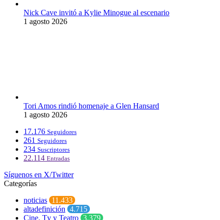
Nick Cave invitó a Kylie Minogue al escenario
1 agosto 2026
Tori Amos rindió homenaje a Glen Hansard
1 agosto 2026
17.176
Seguidores
261
Seguidores
234
Suscriptores
22.114
Entradas
Síguenos en X/Twitter
Categorías
noticias
11.433
altadefinición
4.715
Cine, Tv y Teatro
3.379