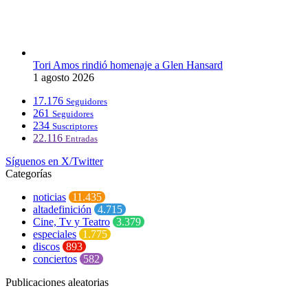
Tori Amos rindió homenaje a Glen Hansard
1 agosto 2026
17.176
Seguidores
261
Seguidores
234
Suscriptores
22.116
Entradas
Síguenos en X/Twitter
Categorías
noticias
11.435
altadefinición
4.715
Cine, Tv y Teatro
3.379
especiales
1.775
discos
893
conciertos
582
Publicaciones aleatorias