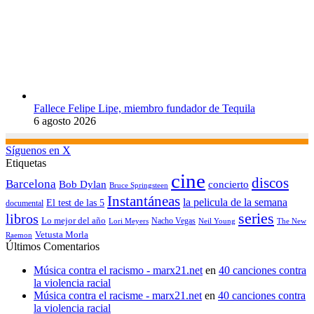
Fallece Felipe Lipe, miembro fundador de Tequila
6 agosto 2026
Síguenos en X
Etiquetas
cine
discos
Barcelona
concierto
Bob Dylan
Bruce Springsteen
Instantáneas
la pelicula de la semana
El test de las 5
documental
series
libros
Lo mejor del año
Nacho Vegas
Lori Meyers
Neil Young
The New
Vetusta Morla
Raemon
Últimos Comentarios
Música contra el racismo - marx21.net
en
40 canciones contra
la violencia racial
Música contra el racisme - marx21.net
en
40 canciones contra
la violencia racial