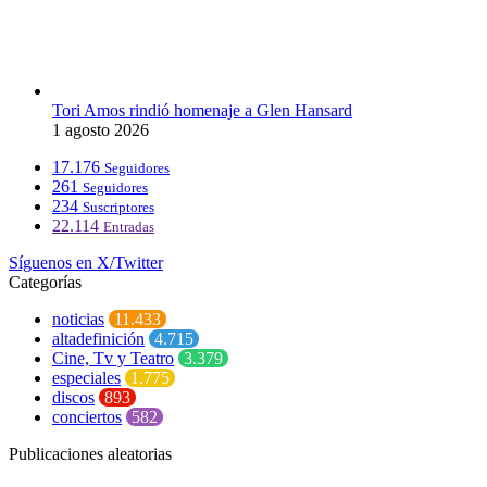
Tori Amos rindió homenaje a Glen Hansard
1 agosto 2026
17.176
Seguidores
261
Seguidores
234
Suscriptores
22.114
Entradas
Síguenos en X/Twitter
Categorías
noticias
11.433
altadefinición
4.715
Cine, Tv y Teatro
3.379
especiales
1.775
discos
893
conciertos
582
Publicaciones aleatorias