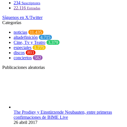
234
Suscriptores
22.116
Entradas
Síguenos en X/Twitter
Categorías
noticias
11.435
altadefinición
4.715
Cine, Tv y Teatro
3.379
especiales
1.775
discos
893
conciertos
582
Publicaciones aleatorias
The Prodigy y Einstürzende Neubauten, entre primeras
confirmaciones de BIME Live
26 abril 2017