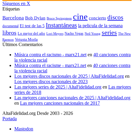
Síguenos en X
Etiquetas
cine
discos
Barcelona
concierto
Bob Dylan
Bruce Springsteen
Instantáneas
la pelicula de la semana
El test de las 5
documental
series
libros
Lo mejor del año
Nacho Vegas
Lori Meyers
Neil Young
The New
Vetusta Morla
Raemon
Últimos Comentarios
Música contra el racismo - marx21.net
en
40 canciones contra
la violencia racial
Música contra el racisme - marx21.net
en
40 canciones contra
la violencia racial
Los mejores discos nacionales de 2025 | AltaFidelidad.org
en
Los mejores discos nacionales de 2023
Las mejores series de 2025 | AltaFidelidad.org
en
Las mejores
series de 2018
Las mejores canciones nacionales de 2025 | AltaFidelidad.org
en
Las mejores canciones nacionales de 2017
AltaFidelidad.org Desde 2003 - 2026
Portada
Mastodon