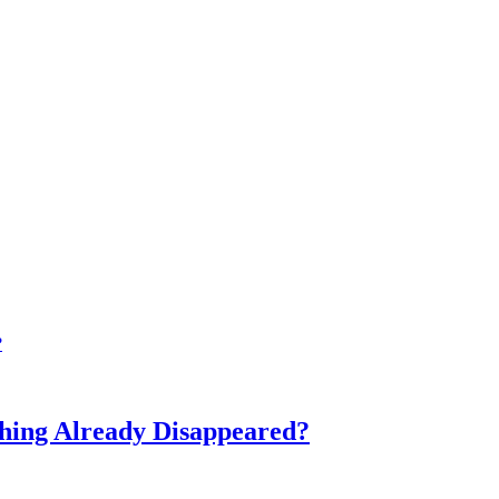
?
hing Already Disappeared?