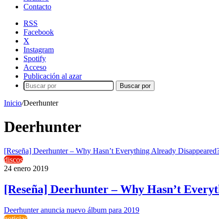
Contacto
RSS
Facebook
X
Instagram
Spotify
Acceso
Publicación al azar
Buscar por
Inicio
/
Deerhunter
Deerhunter
[Reseña] Deerhunter – Why Hasn’t Everything Already Disappeared
discos
24 enero 2019
[Reseña] Deerhunter – Why Hasn’t Everyt
Deerhunter anuncia nuevo álbum para 2019
noticias