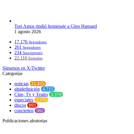
Tori Amos rindió homenaje a Glen Hansard
1 agosto 2026
17.176
Seguidores
261
Seguidores
234
Suscriptores
22.116
Entradas
Síguenos en X/Twitter
Categorías
noticias
11.435
altadefinición
4.715
Cine, Tv y Teatro
3.379
especiales
1.775
discos
893
conciertos
582
Publicaciones aleatorias