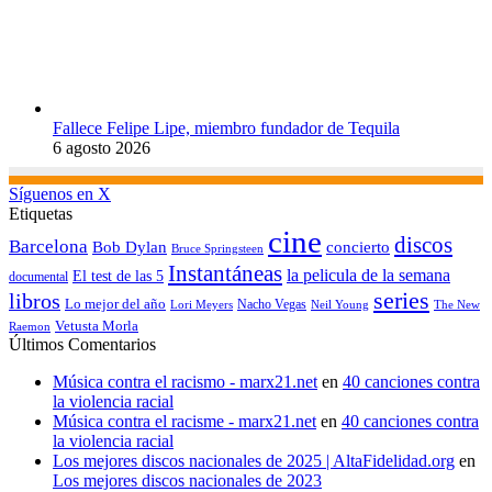
Fallece Felipe Lipe, miembro fundador de Tequila
6 agosto 2026
Síguenos en X
Etiquetas
cine
discos
Barcelona
concierto
Bob Dylan
Bruce Springsteen
Instantáneas
la pelicula de la semana
El test de las 5
documental
series
libros
Lo mejor del año
Nacho Vegas
Lori Meyers
Neil Young
The New
Vetusta Morla
Raemon
Últimos Comentarios
Música contra el racismo - marx21.net
en
40 canciones contra
la violencia racial
Música contra el racisme - marx21.net
en
40 canciones contra
la violencia racial
Los mejores discos nacionales de 2025 | AltaFidelidad.org
en
Los mejores discos nacionales de 2023