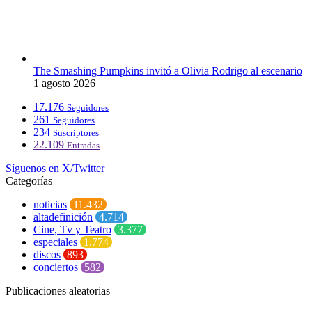
The Smashing Pumpkins invitó a Olivia Rodrigo al escenario
1 agosto 2026
17.176
Seguidores
261
Seguidores
234
Suscriptores
22.109
Entradas
Síguenos en X/Twitter
Categorías
noticias
11.432
altadefinición
4.714
Cine, Tv y Teatro
3.377
especiales
1.774
discos
893
conciertos
582
Publicaciones aleatorias