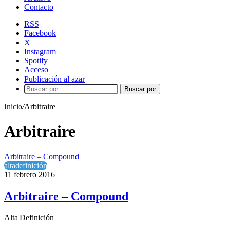
Contacto
RSS
Facebook
X
Instagram
Spotify
Acceso
Publicación al azar
Buscar por
Inicio
/
Arbitraire
Arbitraire
Arbitraire – Compound
altadefinición
11 febrero 2016
Arbitraire – Compound
Alta Definición