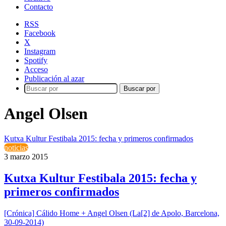
Contacto
RSS
Facebook
X
Instagram
Spotify
Acceso
Publicación al azar
Buscar por
Angel Olsen
Kutxa Kultur Festibala 2015: fecha y primeros confirmados
noticias
3 marzo 2015
Kutxa Kultur Festibala 2015: fecha y
primeros confirmados
[Crónica] Cálido Home + Angel Olsen (La[2] de Apolo, Barcelona,
30-09-2014)