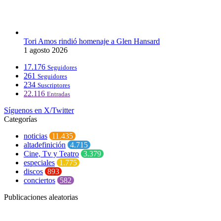
Tori Amos rindió homenaje a Glen Hansard
1 agosto 2026
17.176
Seguidores
261
Seguidores
234
Suscriptores
22.116
Entradas
Síguenos en X/Twitter
Categorías
noticias
11.435
altadefinición
4.715
Cine, Tv y Teatro
3.379
especiales
1.775
discos
893
conciertos
582
Publicaciones aleatorias