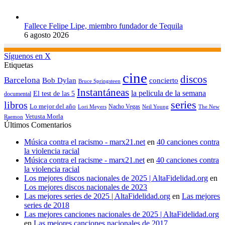
Fallece Felipe Lipe, miembro fundador de Tequila
6 agosto 2026
Síguenos en X
Etiquetas
cine
discos
Barcelona
concierto
Bob Dylan
Bruce Springsteen
Instantáneas
la pelicula de la semana
El test de las 5
documental
series
libros
Lo mejor del año
Nacho Vegas
Lori Meyers
Neil Young
The New
Vetusta Morla
Raemon
Últimos Comentarios
Música contra el racismo - marx21.net
en
40 canciones contra
la violencia racial
Música contra el racisme - marx21.net
en
40 canciones contra
la violencia racial
Los mejores discos nacionales de 2025 | AltaFidelidad.org
en
Los mejores discos nacionales de 2023
Las mejores series de 2025 | AltaFidelidad.org
en
Las mejores
series de 2018
Las mejores canciones nacionales de 2025 | AltaFidelidad.org
en
Las mejores canciones nacionales de 2017