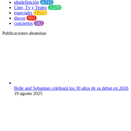
altadefinición
4.715
Cine, Tv y Teatro
3.379
especiales
1.775
discos
893
conciertos
582
Publicaciones aleatorias
Belle and Sebastian celebrará los 30 años de su debut en 2026
19 agosto 2025