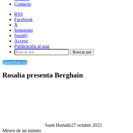
Contacto
RSS
Facebook
X
Instagram
Spotify
Acceso
Publicación al azar
Buscar por
altadefinición
Rosalía presenta Berghain
Santi Hurtado
27 octubre 2025
Menos de un minuto