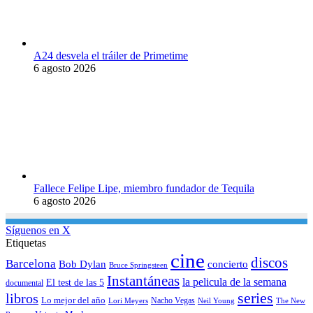
A24 desvela el tráiler de Primetime
6 agosto 2026
Fallece Felipe Lipe, miembro fundador de Tequila
6 agosto 2026
Síguenos en X
Etiquetas
cine
discos
Barcelona
concierto
Bob Dylan
Bruce Springsteen
Instantáneas
la pelicula de la semana
El test de las 5
documental
series
libros
Lo mejor del año
Nacho Vegas
Lori Meyers
Neil Young
The New