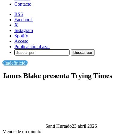
Contacto
RSS
Facebook
X
Instagram
Spotify
Acceso
Publicación al azar
Buscar por
altadefinición
James Blake presenta Trying Times
Santi Hurtado
23 abril 2026
Menos de un minuto