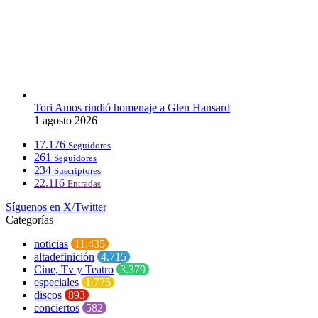
Tori Amos rindió homenaje a Glen Hansard
1 agosto 2026
17.176
Seguidores
261
Seguidores
234
Suscriptores
22.116
Entradas
Síguenos en X/Twitter
Categorías
noticias
11.435
altadefinición
4.715
Cine, Tv y Teatro
3.379
especiales
1.775
discos
893
conciertos
582