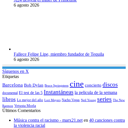
6 agosto 2026
Fallece Felipe Lipe, miembro fundador de Tequila
6 agosto 2026
Síguenos en X
Etiquetas
cine
discos
Barcelona
concierto
Bob Dylan
Bruce Springsteen
Instantáneas
la pelicula de la semana
El test de las 5
documental
series
libros
Lo mejor del año
Nacho Vegas
Lori Meyers
Neil Young
The New
Vetusta Morla
Raemon
Últimos Comentarios
Música contra el racismo - marx21.net
en
40 canciones contra
la violencia racial