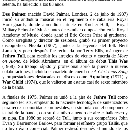
setenta, ha fallecido a los 88 años.
Dee Palmer
(nacida David Palmer, Londres, 2 de julio de 1937)
inició su andadura musical en el regimiento de caballería Royal
Horseguards, donde aprendió clarinete en Kneller Hall, la Royal
Military School of Music, antes de estudiar composición en la Royal
Academy of Music, donde ganó el Eric Coates Prize al graduarse.
Como arreglista y director de sesiones, grabó su primer proyecto
discográfico,
Nicola
(1967), junto a la leyenda del folk
Bert
Jansch
, y poco después fue reclutada por Terry Ellis, mánager de
Jethro Tull
, para escribir los arreglos de viento y cuerda de
Move
on Alone
, de Mick Abrahams, en el álbum de debut
This Was
(1968). Su trabajo rápido y profesional abrió la puerta a nuevas
colaboraciones, incluido el cuarteto de cuerda de
A Christmas Song
y orquestaciones destacadas en discos como
Aqualung
(1971) y
War Child
(1974), que le valieron un estatus casi de sexto miembro
de la banda.
A finales de 1975, Palmer se unió a la gira de
Jethro Tull
como
segundo teclista, empleando la naciente tecnología de sintetizadores
para recrear sonoridades orquestales, en sintonía con el componente
teatral de la banda, con su distintivo atuendo de aire caballeresco y
su pipa. En 1980 se separó de Tull, junto a sus compañeros John
Evan y Barriemore Barlow, para formar el efímero grupo
Tallis
, que
no tuvo éxito comercial. Palmer regresó después al mundo de los