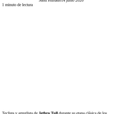
Santi Hurtado
14 junio 2026
1 minuto de lectura
Teclista y arreglista de
Jethro Tull
durante su etapa clásica de los