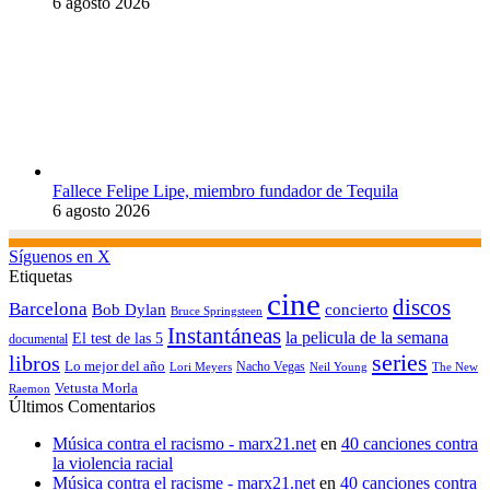
6 agosto 2026
Fallece Felipe Lipe, miembro fundador de Tequila
6 agosto 2026
Síguenos en X
Etiquetas
cine
discos
Barcelona
concierto
Bob Dylan
Bruce Springsteen
Instantáneas
la pelicula de la semana
El test de las 5
documental
series
libros
Lo mejor del año
Nacho Vegas
Lori Meyers
Neil Young
The New
Vetusta Morla
Raemon
Últimos Comentarios
Música contra el racismo - marx21.net
en
40 canciones contra
la violencia racial
Música contra el racisme - marx21.net
en
40 canciones contra