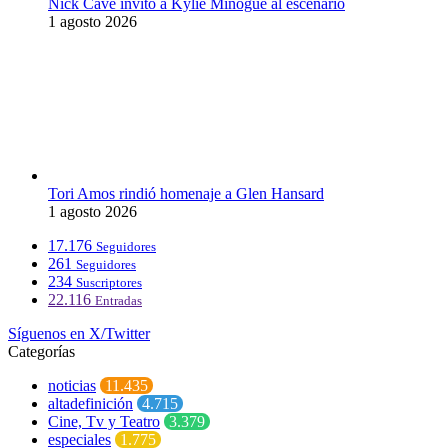
Nick Cave invitó a Kylie Minogue al escenario
1 agosto 2026
Tori Amos rindió homenaje a Glen Hansard
1 agosto 2026
17.176
Seguidores
261
Seguidores
234
Suscriptores
22.116
Entradas
Síguenos en X/Twitter
Categorías
noticias
11.435
altadefinición
4.715
Cine, Tv y Teatro
3.379
especiales
1.775